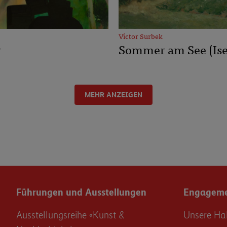
Victor Surbek
r
Sommer am See (Ise
MEHR ANZEIGEN
Führungen und Ausstellungen
Engagemen
Ausstellungsreihe «Kunst &
Unsere Ha