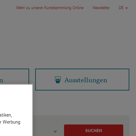
Mehr zu unserer Kunstsammlung Online
Newsletter
DE
n
Ausstellungen
stiken,
Gattung
für Werbung
SUCHEN