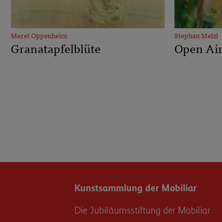
Meret Oppenheim
Stephan Melzl
Granatapfelblüte
Open Ai
Kunstsammlung der Mobiliar
Die Jubiläumsstiftung der Mobiliar