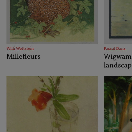
Willi Wettstein
Pascal Danz
Millefleurs
Wigwam 
landscap