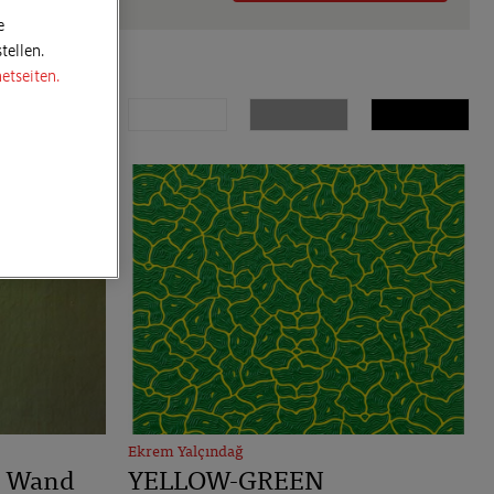
e
tellen.
etseiten.
Ekrem Yalçındağ
, Wand
YELLOW-GREEN