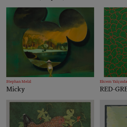
Stephan Melzl
Ekrem Yalçınd
Micky
RED-GR