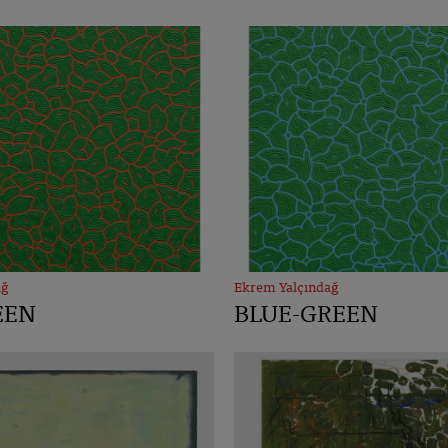
ağ
Ekrem Yalçındağ
EEN
BLUE-GREEN