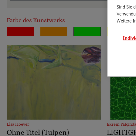
Sind Sie d
Verwendun
Weitere I
Farbe des Kunstwerks
Indivi
Lisa Hoever
Ekrem Yalçınd
Ohne Titel (Tulpen)
LIGHTG