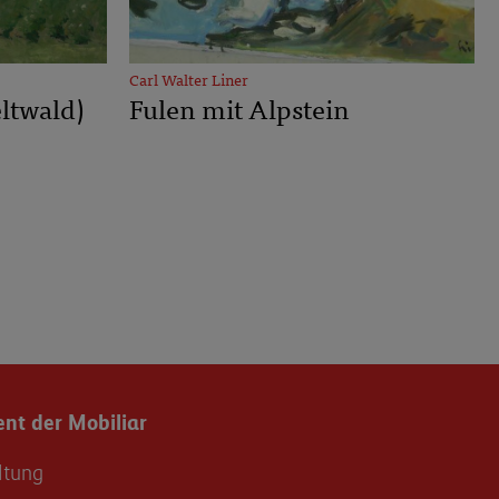
Carl Walter Liner
ltwald)
Fulen mit Alpstein
t der Mobiliar
ltung