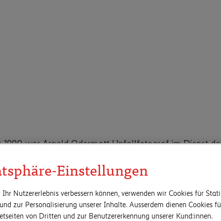
s 1990 war Arnold Odermatt Unfallfotograf im Dienst der
tel zur Beweisaufnahme. Nach seiner Pensionierung entd
llen fotografischen Bestand auf dem Dachboden der elte
atsphäre-Einstellungen
auf der Biennale von Venedig gezeigt und machte den Po
 Ihr Nutzererlebnis verbessern können, verwenden wir Cookies für Stati
.
und zur Personalisierung unserer Inhalte. Ausserdem dienen Cookies 
netseiten von Dritten und zur Benutzererkennung unserer Kund:innen.
nfallbilder sind mehr als reine Dokumentarfotografie. Si