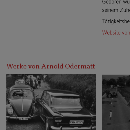
Geboren wur
seinem Zuh
Tätigkeitsbe
Website vo
Werke von Arnold Odermatt