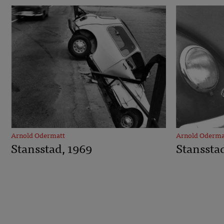
Arnold Odermatt
Arnold Oderma
Stansstad, 1969
Stanssta