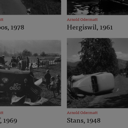
tt
Arnold Odermatt
os, 1978
Hergiswil, 1961
tt
Arnold Odermatt
, 1969
Stans, 1948