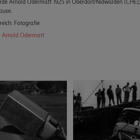
de Arnold Odermatt 1925 in Oberdorf/Nidwalden (CHE); 
ause.
reich: Fotografie
n Arnold Odermatt