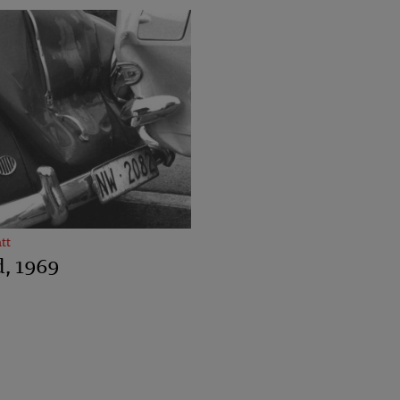
tt
d, 1969