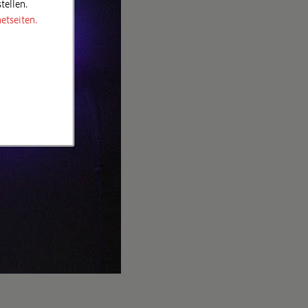
tellen.
etseiten.