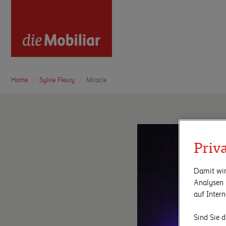
Home
Sylvie Fleury
Miracle
Priv
Damit wir
Analysen 
auf Inter
Sind Sie d