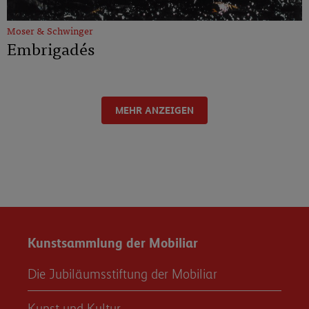
Moser & Schwinger
Embrigadés
MEHR ANZEIGEN
Kunstsammlung der Mobiliar
Die Jubiläumsstiftung der Mobiliar
Kunst und Kultur