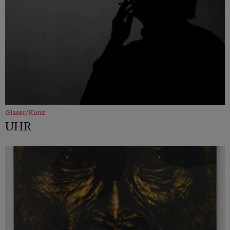
Glaser/Kunz
UHR